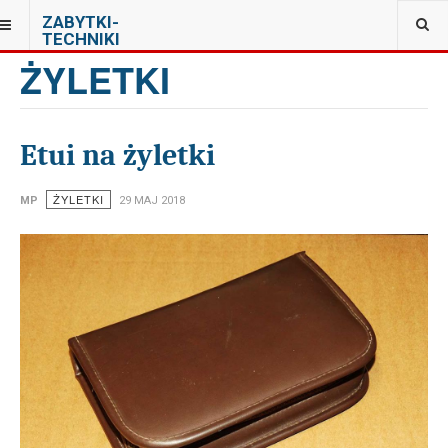
JESTEŚ TUTAJ:
ZABYTKI-
PRYWATNA KOLEKCJA PRL W WARSZAWIE
TECHNIKI
ŻYLETKI
Etui na żyletki
ŻYLETKI
MP
29 MAJ 2018