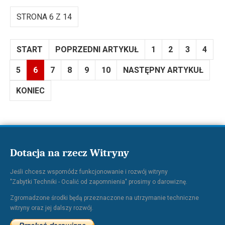
STRONA 6 Z 14
START
POPRZEDNI ARTYKUŁ
1
2
3
4
5
6
7
8
9
10
NASTĘPNY ARTYKUŁ
KONIEC
Dotacja na rzecz Witryny
Jeśli chcesz wspomódz funkcjonowanie i rozwój witryny
"Zabytki Techniki - Ocalić od zapomnienia" prosimy o darowiznę.
Zgromadzone środki będą przeznaczone na utrzymanie techniczne
witryny oraz jej dalszy rozwój.