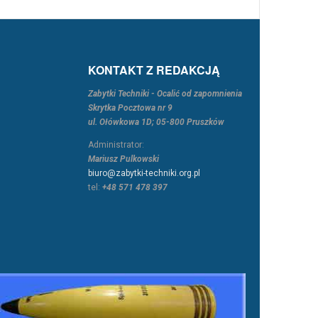
KONTAKT Z REDAKCJĄ
Zabytki Techniki - Ocalić od zapomnienia
Skrytka Pocztowa nr 9
ul. Ołówkowa 1D; 05-800 Pruszków
Administrator:
Mariusz Pulkowski
biuro@zabytki-techniki.org.pl
tel:
+48 571 478 397