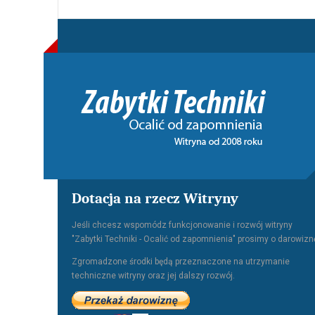
Dotacja na rzecz Witryny
Jeśli chcesz wspomódz funkcjonowanie i rozwój witryny
"Zabytki Techniki - Ocalić od zapomnienia" prosimy o darowizn
Zgromadzone środki będą przeznaczone na utrzymanie
techniczne witryny oraz jej dalszy rozwój.