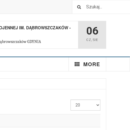
OJENNEJ IM. DĄBROWSZCZAKÓW -
06
CZ
,
SIE
. Dąbrowszczaków GDYNIA
MORE
Pokaż
#