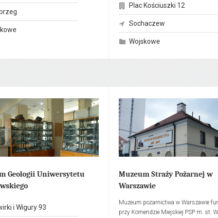
Plac Kościuszki 12
, poprzez średniowieczną broń
brzeg
, kolną, sieczną i miotającą, czy też
Sochaczew
prezentowane eksponaty dotyczące
skowe
orzu (kompasy, kotwice, modele
Wojskowe
przebiega przez kolekcję XVIII
 szabli, karabeli, lanc, pocisków
kich i luf armatnich.
 Geologii Uniwersytetu
Muzeum Straży Pożarnej w
wskiego
Warszawie
Muzeum pożarnictwa w Warszawie fun
wirki i Wigury 93
przy Komendzie Miejskiej PSP m. st. 