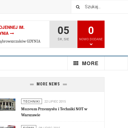
JENNEJ IM.
SZ W GOLUBIU
05
0
YNIA
ŚR
,
SIE
NOWO DODANE
. Dąbrowszczaków GDYNIA
ANSPORTOWO-
WA TRANSBUD -
MORE
znań
ECHANIZOWANYCH
MORE NEWS
PZRI - KRAKÓW
TECHNIKI
22 LIPIEC 2015
Muzeum Przemysłu i Techniki NOT w
Warszawie
FIRMY