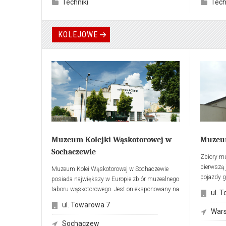
Techniki
Tech
Lotniczego Parku Kulturowego zwiedzający
cegły, ab
Muzeum spotykają się ze współczesną techniką
latarnie, 
lotniczą, z historią awiacji i poznają
ozdobne f
KOLEJOWE
zgromadzone tu statki powietrzne. Obserwują
też chara
dynamikę zmian w przestrzeni Muzeum
zbiornikó
i powstawanie nowej oferty kulturalnej.
atmosferę
Źródło:
http://www.muzeumlotnictwa.pl
Muzeum Kolejki Wąskotorowej w
Muzeum
Sochaczewie
Zbiory mu
pierwszą 
Muzeum Kolei Wąskotorowej w Sochaczewie
pojazdy 
posiada największy w Europie zbiór muzealnego
ekspozyc
taboru wąskotorowego. Jest on eksponowany na
ul. 
Głównego
terenie dawnego dworca Sochaczewskiej Kolei
ul. Towarowa 7
wystawow
Dojazdowej.
War
kolei zan
Sochaczew