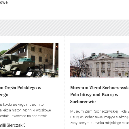
e Polskim od Drogi Żelaznej
jowe
ko-Wiedeńskiej do Warszawsko-
 oraz historię warszawskich kolei
owych.
 Oręża Polskiego w
Muzeum Ziemi Sochaczewski
zegu
Pola bitwy nad Bzurą w
Sochaczewie
ie kołobrzeskiego muzeum to
 lekcja historii techniki wojskowej.
Muzeum Ziemi Sochaczewskiej i Pola 
została utworzona na podstawie
Bzurą w Sochaczewie, mające siedzibę
w pochodzących z wykopalisk
zabytkowym budynku miejskiego ratus
milii Gierczak 5
icznych (groty strzał, ostrogi, włócznie
najokazalszym w Polsce muzeum jedne