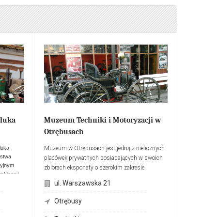
Kluka
Muzeum Techniki i Motoryzacji w
Otrębusach
luka
Muzeum w Otrębusach jest jedną z nielicznych
ystwa
placówek prywatnych posiadających w swoich
cyjnym
zbiorach eksponaty o szerokim zakresie
skiego i
tematycznym. Wśród dostępnych eksponatów
ul. Warszawska 21
go.
w najwięcej jest samochodów z okresu
początków motoryzacji przypadających na
wo-
Otrębusy
początek XIX wieku, a kończywszy na okresie
PRL-u.