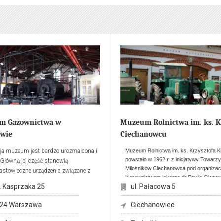
m Gazownictwa w
Muzeum Rolnictwa im. ks. 
wie
Ciechanowcu
ja muzeum jest bardzo urozmaicona i
Muzeum Rolnictwa im. ks. Krzysztofa K
powstało w 1962 r. z inicjatywy Towarz
 Główną jej część stanowią
Miłośników Ciechanowca pod organiza
astowieczne urządzenia związane z
kierownictwem lekarza dr Pawła Olszew
ą gazu z węgla kamiennego, zwanego
M. Kasprzaka 25
ul. Pałacowa 5
nauczyciela mgr Kazimierza Uszyńskie
ietlnym”. Oprócz bardzo bogatej
i muzealnej na szczególną uwagę,
Muzeum znajduje się w zespole pałaco
224 Warszawa
Ciechanowiec
e otoczenie muzeum. Wystarczy stanąć
parkowym z połowy XIX wieku (dawna
posiadłość rodziny Starzeńskich),
abytkowych budynków z czerwonej