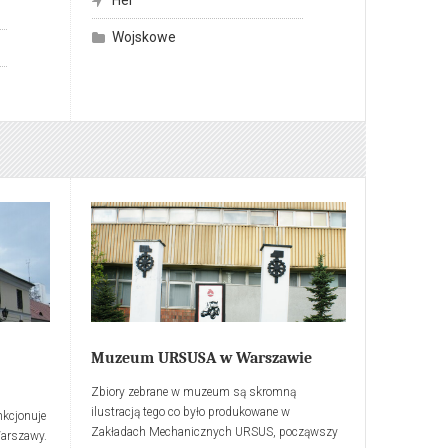
skupienie obiektów militarnych budowanych
począwszy od okresu międzywojennego do
Wojskowe
okresu PRL. Najciekawszą jest bateria
Laskowskiego związana z obroną 1939 roku
oraz obiekty byłej baterii Schleswig-Holstein.
Muzeum URSUSA w Warszawie
Zbiory zebrane w muzeum są skromną
ilustracją tego co było produkowane w
kcjonuje
Zakładach Mechanicznych URSUS, począwszy
Warszawy.