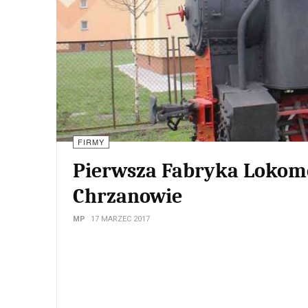
Niebezpieczne cygaro
Historia wojen morskich to nie tylko pożółkłe kartki i 
skarbnica wiedzy morskiej. Drogo musieli Amerykanie w
Pearl Harbor był bowiem pierwszą i najtragiczniejszą
„grzebania się w rupieciach i rekwizytach przeszłości".
(j-w)
Miesięcznik Morze
Rok: Wrzesień 1948