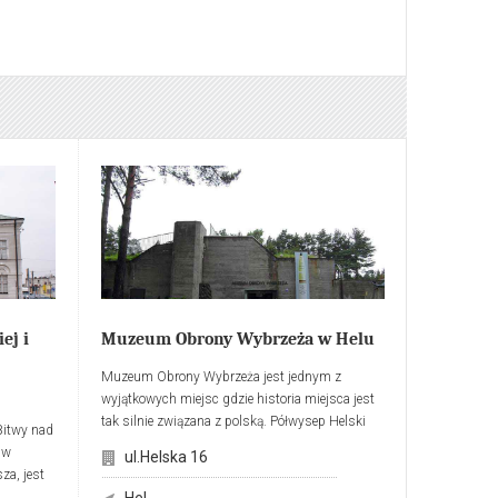
ej i
Muzeum Obrony Wybrzeża w Helu
Muzeum Obrony Wybrzeża jest jednym z
wyjątkowych miejsc gdzie historia miejsca jest
tak silnie związana z polską. Półwysep Helski
Bitwy nad
był zawsze oczkiem w głowie wojskowych
 w
ul.Helska 16
tworząc na niepozornym kawałku suchego lądu
za, jest
prawdziwą twierdzę. Stąd wynika wyjątkowe
Hel
j bitwy.