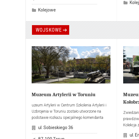
Królestwi
Kole
Warszaws
Kolejowe
Kaliskiej
wąskotor
WOJSKOWE
Muzeum Artylerii w Toruniu
Muzeum
Kołobr
uzeum Artylerii w Centrum Szkolenia Artylerii i
Uzbrojenia w Toruniu zostało utworzone na
Zwiedzan
podstawie rozkazu specjalnego komendanta
prawdziwa
Wyższej Szkoły Oficerskiej Wojsk Rakietowych i
Kolekcja 
ul. Sobieskiego 36
Artylerii im. gen. J. Bema, numer 13 z dnia 14
świadect
ul. E
stycznia 1977 r. Inicjatorem budowy muzeum
archeolog
87-100 Torun