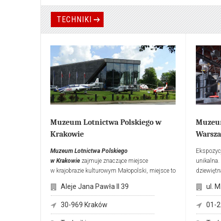
TECHNIKI
Muzeum Lotnictwa Polskiego w
Muzeu
Krakowie
Warsza
Muzeum Lotnictwa Polskiego
Ekspozyc
w Krakowie
zajmuje znaczące miejsce
unikalna.
w krajobrazie kulturowym Małopolski, miejsce to
dziewiętn
ma wymiar symboliczny. Dawne Rakowickie
produkcj
Aleje Jana Pawła II 39
ul. 
Błonia to jedno z najstarszych europejskich
„gazem św
lotnisk, powstałe w 1912 r., wielokrotnie
ekspozycj
30-969 Kraków
01-
rozbudowywane, funkcjonujące do 1963 r.
zasługuj
Obecnie w historycznym krajobrazie tworzonego
pośród z