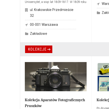
Uniwersytet, a więc lat 1809-1817. W 1809 roku
War
zainicjowano kupowanie dzieł z dawnych
ul. Krakowskie Przedmieście
zbiorów króla Stanisława Augusta, a w 1817
Zak
32
utworzono Wydział Nauk i Sztuk Pięknych wraz
z jego Muzeum. Muzeum pierwszego
00-001 Warszawa
Uniwersytetu Warszawskiego (1808/1816-
1831) można uznać za pierwsze muzeum
Zakładowe
publiczne w Polsce i instytucję, z której wyrosła
idea Muzeum Narodowego.
KOLEKCJE
Kolekcja Aparatów Fotograficznych
Kolekc
Pruszków
Po drugie