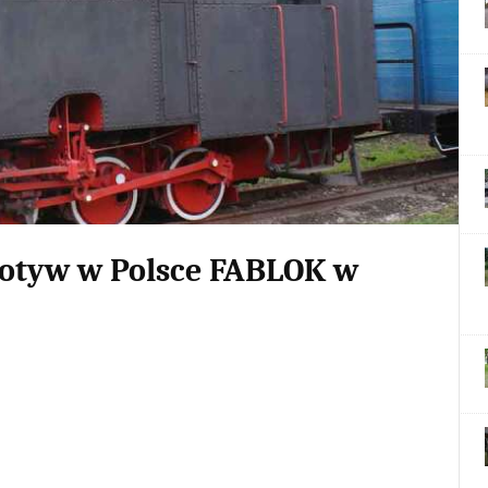
nie tylko chronologiczny opis bitew, ale przede wszystkim
 ostatniej wojnie okupić swą niechęć do studiowania historii.
 konsekwencją tej nieuzasadnionej niechęci Amerykanów do