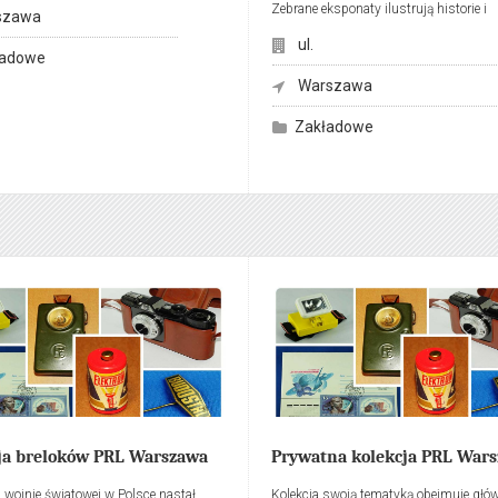
Zebrane eksponaty ilustrują historie i
szawa
dziedzictwo straży pożarnej w dawnej
ul.
warszawie. Poza obszernymi zbiorami 
ładowe
technicznej jest przygotowana wystaw
Warszawa
ilustrująca historię miasta i życie codz
strażaków. Można zobaczyć kolekcje 
Zakładowe
strażackich nie tylko tych używanych 
ale i innych państw europejskich.
ja breloków PRL Warszawa
Prywatna kolekcja PRL War
j wojnie światowej w Polsce nastał
Kolekcja swoją tematyką obejmuje głó