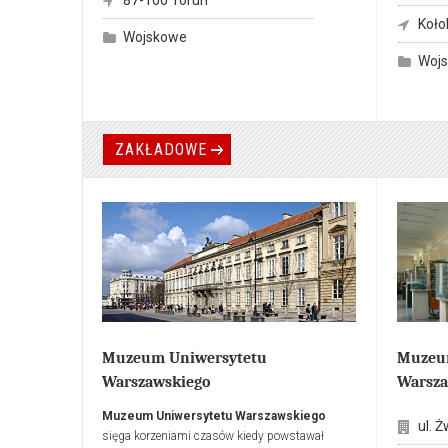
był ówczesny komendant gen. bryg. Stanisław
i topory)
Koło
Żak. Celem projektu było wspieranie wychowania
drzewcową
Wojskowe
historycznego podchorążych oraz kultywowanie
bogato re
Woj
tradycji artyleryjskich. Proces rozbudowy i
walk na m
modernizacji realizowany był intensywnie przez
okrętów); 
kolejnego komendanta gen. bryg. Kazimierza
wiecznych
Chudego.
artyleryjs
ZAKŁADOWE
Źródło: http://artyleria.csaiu.torun.pl/
Muzeum Uniwersytetu
Muzeum
Warszawskiego
Warsza
Muzeum Uniwersytetu Warszawskiego
ul. Ż
sięga korzeniami czasów kiedy powstawał