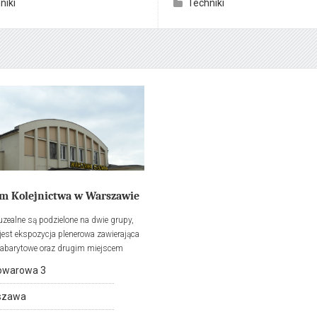
niki
Techniki
odbudowanym ze zniszczeń wojennych
y przenieść się w czasie. Gazowe
latach 1966-1969.
urocze aleje pełne różnorodnej zieleni,
asady budynków i wieży ciśnień czy
kterystycznych i wyniosłych
w gazowych, tworzą niepowtarzalną
 Warszawy sprzed lat.
 Kolejnictwa w Warszawie
zealne są podzielone na dwie grupy,
jest ekspozycja plenerowa zawierająca
gabarytowe oraz drugim miejscem
ji jest budynek dawnego Dworca
Towarowa 3
 w Warszawie. W głównej sali
ej Muzeum przedstawiono historię
szawa
im dotarła nad Wisłę, rozwój kolei w