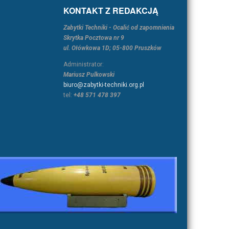
KONTAKT Z REDAKCJĄ
Zabytki Techniki - Ocalić od zapomnienia
Skrytka Pocztowa nr 9
ul. Ołówkowa 1D; 05-800 Pruszków
Administrator:
Mariusz Pulkowski
biuro@zabytki-techniki.org.pl
tel:
+48 571 478 397