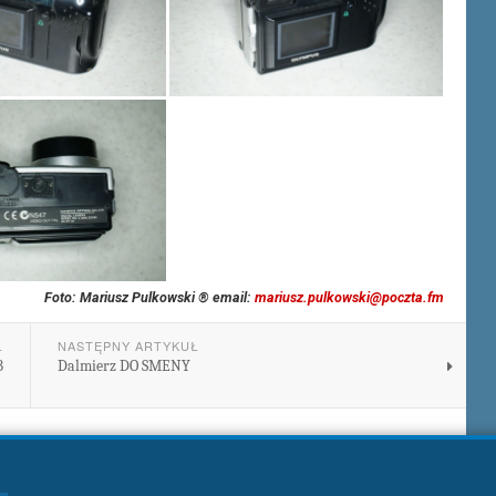
Foto: Mariusz Pulkowski ® email:
mariusz.pulkowski@poczta.fm
Ł
NASTĘPNY ARTYKUŁ
B
Dalmierz DO SMENY