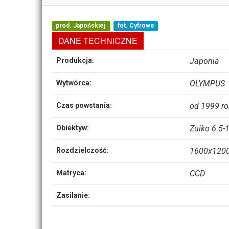
prod. Japońskiej
fot. Cyfrowe
DANE TECHNICZNE
Produkcja:
Japonia
Wytwórca:
OLYMPUS
Czas powstania:
od 1999 r
Obiektyw:
Zuiko 6.5-1
Rozdzielczość:
1600x1200
Matryca:
CCD
Zasilanie: