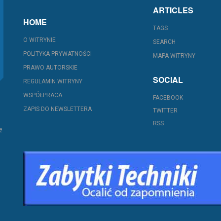
ARTICLES
HOME
TAGS
O WITRYNIE
SEARCH
POLITYKA PRYWATNOŚCI
MAPA WITRYNY
PRAWO AUTORSKIE
SOCIAL
REGULAMIN WITRYNY
WSPÓŁPRACA
FACEBOOK
ZAPIS DO NEWSLETTERA
TWITTER
RSS
ę.