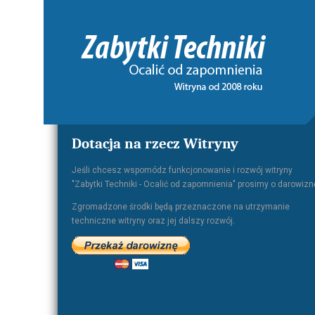
Dotacja na rzecz Witryny
Jeśli chcesz wspomódz funkcjonowanie i rozwój witryny
"Zabytki Techniki - Ocalić od zapomnienia" prosimy o darowizn
Zgromadzone środki będą przeznaczone na utrzymanie
techniczne witryny oraz jej dalszy rozwój.