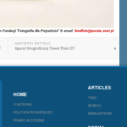
 Fundacji "Fotografia dla Przyszłości" ® email:
fundfoto@poczta.onet.pl
Ł
NASTĘPNY ARTYKUŁ
F
Aparat fotograficzny Tower Pixie 127
ARTICLES
HOME
TAGS
O WITRYNIE
SEARCH
POLITYKA PRYWATNOŚCI
MAPA WITRYNY
PRAWO AUTORSKIE