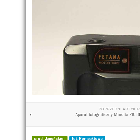
POPRZEDNI ARTYKU
Aparat fotograficzny Minolta F10 B
prod. Japońskiej
fot. Kompaktowe