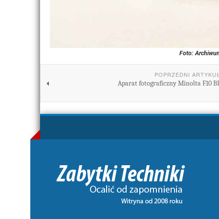
Foto: Archiwum
POPRZEDNI ARTYKU
Aparat fotograficzny Minolta F10 B