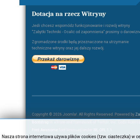
Dotacja na rzecz Witryny
Jeśli chcesz wspomódz funkcjonowanie i rozwój witryny
"Zabytki Techniki - Ocalić od zapomnienia" prosimy o darowizn
Zgromadzone środki będą przeznaczone na utrzymanie
techniczne witryny oraz jej dalszy rozwój.
Copyright © 2026 Joomla!. All Rights Reserved. Powered by
Za
Bootstrap
is a front-end framework of Twitter, Inc. Code licen
Font Awesome
font licensed under
SIL OFL 1.1
.
Nasza strona internetowa używa plików cookies (tzw. ciasteczka) w 