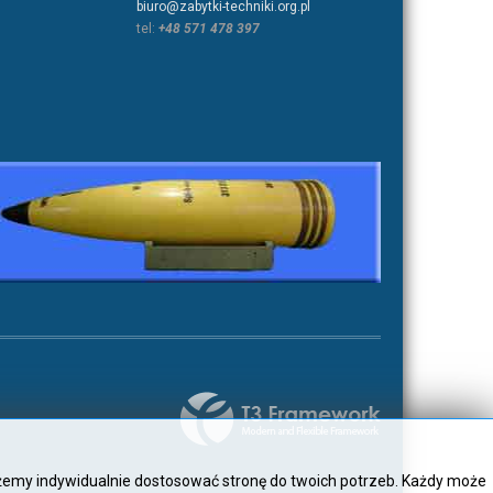
biuro@zabytki-techniki.org.pl
tel:
+48 571 478 397
ożemy indywidualnie dostosować stronę do twoich potrzeb. Każdy może