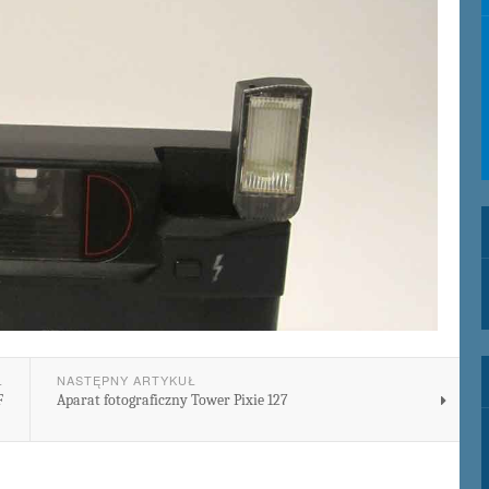
Ł
NASTĘPNY ARTYKUŁ
F
Aparat fotograficzny Tower Pixie 127