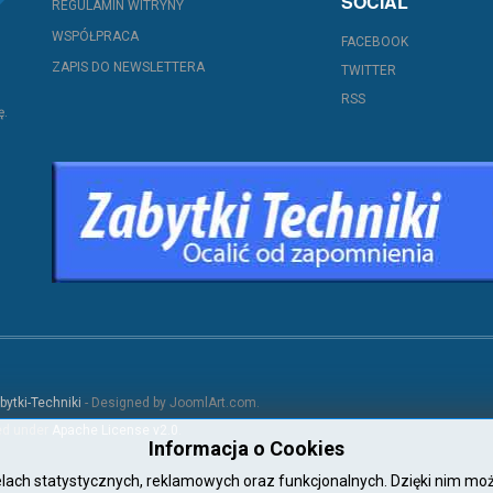
SOCIAL
REGULAMIN WITRYNY
WSPÓŁPRACA
FACEBOOK
ZAPIS DO NEWSLETTERA
TWITTER
RSS
ę.
bytki-Techniki
- Designed by JoomlArt.com.
sed under
Apache License v2.0
.
Informacja o Cookies
celach statystycznych, reklamowych oraz funkcjonalnych. Dzięki nim m