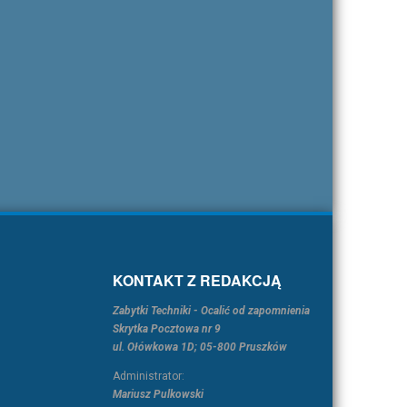
KONTAKT Z REDAKCJĄ
Zabytki Techniki - Ocalić od zapomnienia
Skrytka Pocztowa nr 9
ul. Ołówkowa 1D; 05-800 Pruszków
Administrator:
Mariusz Pulkowski