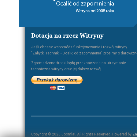
Dotacja na rzecz Witryny
Jeśli chcesz wspomódz funkcjonowanie i rozwój witryny
"Zabytki Techniki - Ocalić od zapomnienia" prosimy o darowizn
Zgromadzone środki będą przeznaczone na utrzymanie
techniczne witryny oraz jej dalszy rozwój.
Copyright © 2026 Joomla!. All Rights Reserved. Powered by
Za