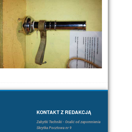
KONTAKT Z REDAKCJĄ
Zabytki Techniki - Ocalić od zapomnienia
Skrytka Pocztowa nr 9