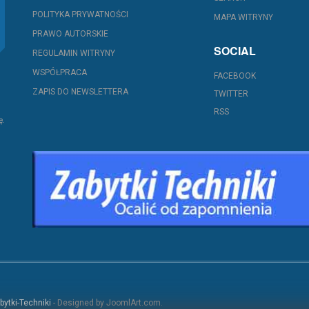
POLITYKA PRYWATNOŚCI
MAPA WITRYNY
PRAWO AUTORSKIE
SOCIAL
REGULAMIN WITRYNY
WSPÓŁPRACA
FACEBOOK
ZAPIS DO NEWSLETTERA
TWITTER
RSS
ę.
bytki-Techniki
- Designed by JoomlArt.com.