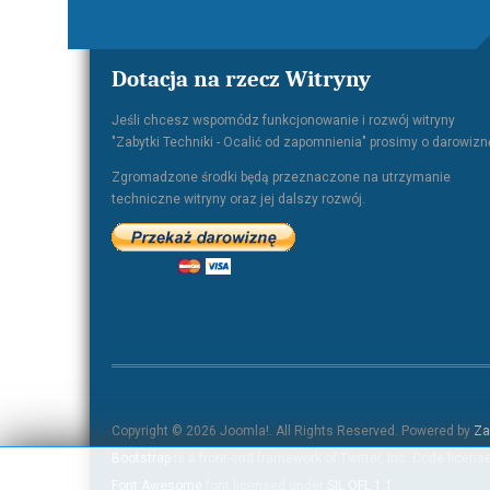
Dotacja na rzecz Witryny
Jeśli chcesz wspomódz funkcjonowanie i rozwój witryny
"Zabytki Techniki - Ocalić od zapomnienia" prosimy o darowizn
Zgromadzone środki będą przeznaczone na utrzymanie
techniczne witryny oraz jej dalszy rozwój.
Copyright © 2026 Joomla!. All Rights Reserved. Powered by
Za
Bootstrap
is a front-end framework of Twitter, Inc. Code licen
Font Awesome
font licensed under
SIL OFL 1.1
.