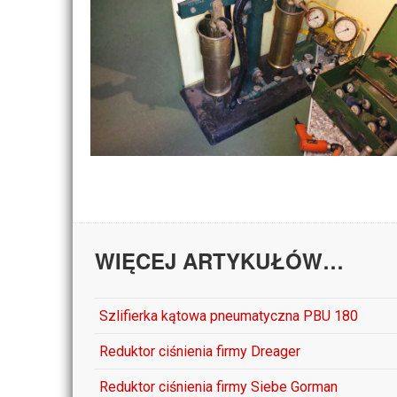
WIĘCEJ ARTYKUŁÓW…
Szlifierka kątowa pneumatyczna PBU 180
Reduktor ciśnienia firmy Dreager
Reduktor ciśnienia firmy Siebe Gorman