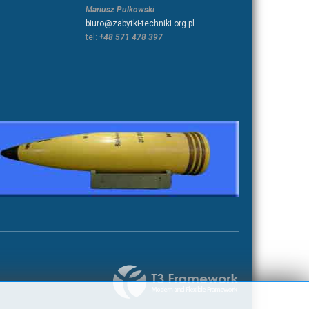
Mariusz Pulkowski
biuro@zabytki-techniki.org.pl
tel:
+48 571 478 397