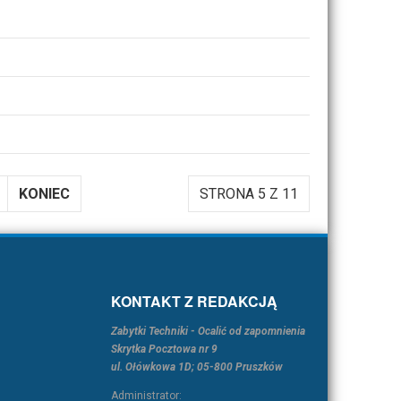
KONIEC
STRONA 5 Z 11
KONTAKT Z REDAKCJĄ
Zabytki Techniki - Ocalić od zapomnienia
Skrytka Pocztowa nr 9
ul. Ołówkowa 1D; 05-800 Pruszków
Administrator: