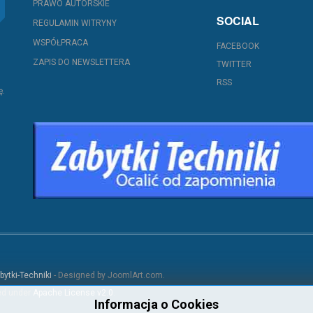
PRAWO AUTORSKIE
SOCIAL
REGULAMIN WITRYNY
WSPÓŁPRACA
FACEBOOK
ZAPIS DO NEWSLETTERA
TWITTER
RSS
ę.
bytki-Techniki
- Designed by JoomlArt.com.
sed under
Apache License v2.0
.
Informacja o Cookies