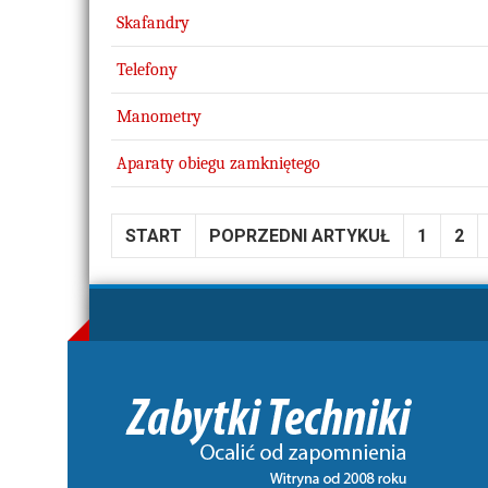
Skafandry
Telefony
Manometry
Aparaty obiegu zamkniętego
START
POPRZEDNI ARTYKUŁ
1
2