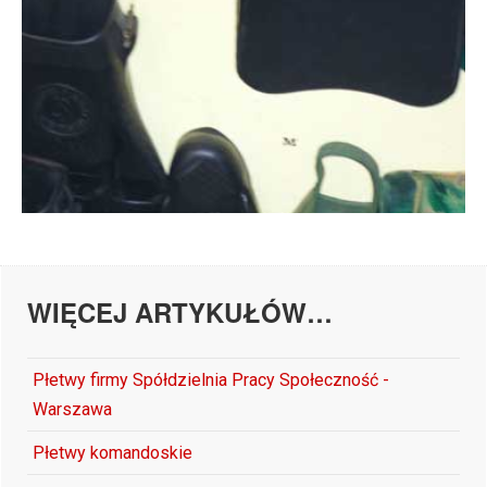
WIĘCEJ ARTYKUŁÓW…
Płetwy firmy Spółdzielnia Pracy Społeczność -
Warszawa
Płetwy komandoskie