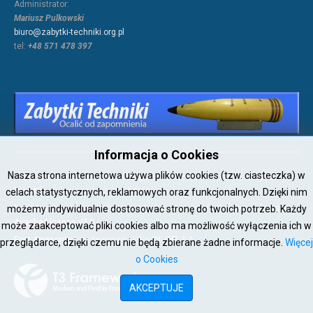
Administrator:
Mariusz Pulkowski
biuro@zabytki-techniki.org.pl
tel:
+48 571 478 397
Informacja o Cookies
Nasza strona internetowa używa plików cookies (tzw. ciasteczka) w
Copyright © 2026 Joomla!. All Rights Reserved. Powered by
Zabytki-
Techniki
- Designed by JoomlArt.com.
celach statystycznych, reklamowych oraz funkcjonalnych. Dzięki nim
możemy indywidualnie dostosować stronę do twoich potrzeb. Każdy
Bootstrap
is a front-end framework of Twitter, Inc. Code licensed under
Apache License v2.0
.
może zaakceptować pliki cookies albo ma możliwość wyłączenia ich w
Font Awesome
font licensed under
SIL OFL 1.1
.
przeglądarce, dzięki czemu nie będą zbierane żadne informacje.
Więcej
o Cookies
AKCEPTUJE