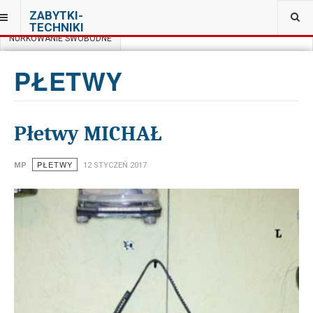
JESTEŚ TUTAJ:
ZABYTKI-
MUZEUM NURKOWANIA W WARSZAWIE
TECHNIKI
NURKOWANIE SWOBODNE
PŁETWY
Płetwy MICHAŁ
PŁETWY
MP
12 STYCZEŃ 2017