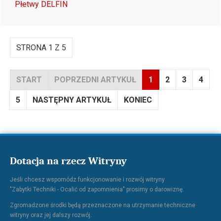
Płetwy DELFIN
STRONA 1 Z 5
START
POPRZEDNI ARTYKUŁ
1
2
3
4
5
NASTĘPNY ARTYKUŁ
KONIEC
Dotacja na rzecz Witryny
Jeśli chcesz wspomódz funkcjonowanie i rozwój witryny
"Zabytki Techniki - Ocalić od zapomnienia" prosimy o darowiznę.
Zgromadzone środki będą przeznaczone na utrzymanie techniczne
witryny oraz jej dalszy rozwój.