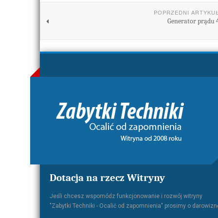
POPRZEDNI ARTYKU
Generator prądu 
Dotacja na rzecz Witryny
Jeśli chcesz wspomódz funkcjonowanie i rozwój witryny
"Zabytki Techniki - Ocalić od zapomnienia" prosimy o darowizn