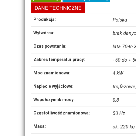
DANE TECHNICZNE
Produkcja:
Polska
Wytwórca:
brak dany
Czas powstania:
lata 70-te
Zakres temperatur pracy:
- 50 do + 5
Moc znamionowa:
4 kW
Napięcie wyjściowe:
trójfazowe,
Współczynnik mocy:
0,8
Częstotliwość znamionowa:
50 Hz
Masa:
ok. 220 kg