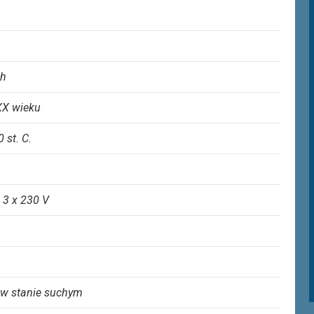
ch
 XX wieku
0 st. C.
 3 x 230 V
 w stanie suchym