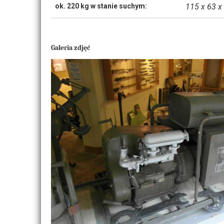
ok. 220 kg w stanie suchym:
115 x 63 x
Galeria zdjęć