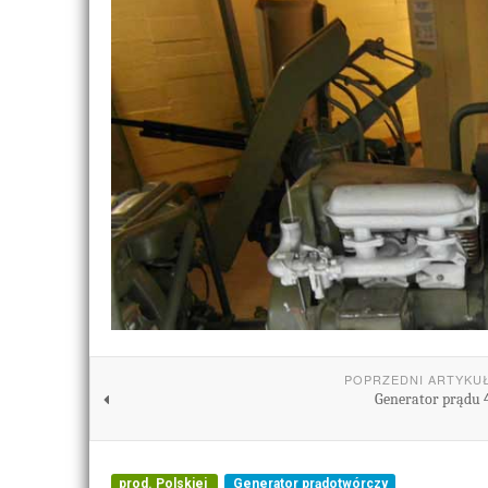
POPRZEDNI ARTYKU
Generator prądu 
prod. Polskiej
Generator prądotwórczy