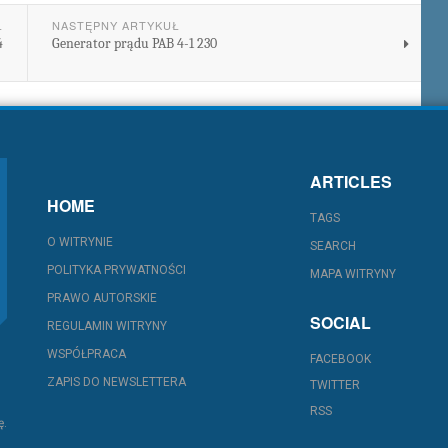
Ł
NASTĘPNY ARTYKUŁ
4
Generator prądu PAB 4-1 230
ARTICLES
HOME
TAGS
O WITRYNIE
SEARCH
POLITYKA PRYWATNOŚCI
MAPA WITRYNY
PRAWO AUTORSKIE
SOCIAL
REGULAMIN WITRYNY
WSPÓŁPRACA
FACEBOOK
ZAPIS DO NEWSLETTERA
TWITTER
RSS
ę.