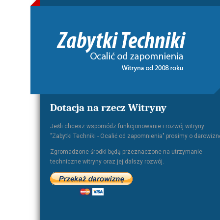
Dotacja na rzecz Witryny
Jeśli chcesz wspomódz funkcjonowanie i rozwój witryny
"Zabytki Techniki - Ocalić od zapomnienia" prosimy o darowizn
Zgromadzone środki będą przeznaczone na utrzymanie
techniczne witryny oraz jej dalszy rozwój.