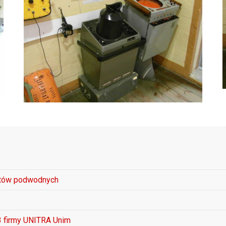
ętów podwodnych
03 firmy UNITRA Unim