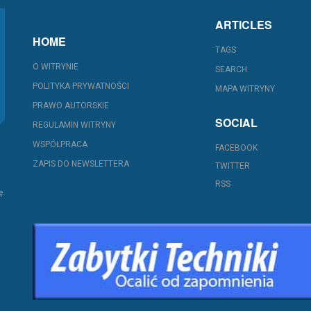
ARTICLES
HOME
TAGS
O WITRYNIE
SEARCH
POLITYKA PRYWATNOŚCI
MAPA WITRYNY
PRAWO AUTORSKIE
SOCIAL
REGULAMIN WITRYNY
WSPÓŁPRACA
FACEBOOK
ZAPIS DO NEWSLETTERA
TWITTER
RSS
ę.