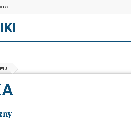
BLOG
IKI
HELU
KA
czny