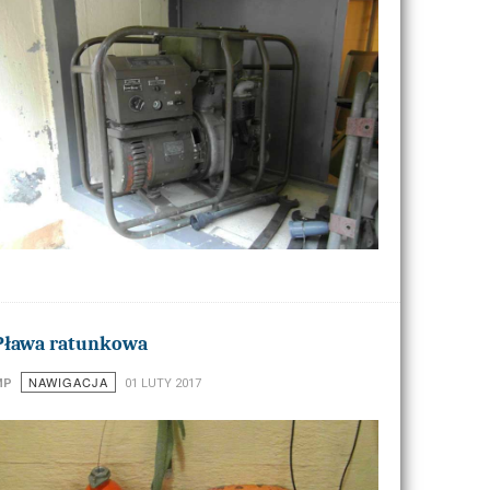
Pława ratunkowa
NAWIGACJA
MP
01 LUTY 2017