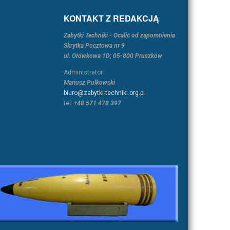
KONTAKT Z REDAKCJĄ
Zabytki Techniki - Ocalić od zapomnienia
Skrytka Pocztowa nr 9
ul. Ołówkowa 1D; 05-800 Pruszków
Administrator:
Mariusz Pulkowski
biuro@zabytki-techniki.org.pl
tel:
+48 571 478 397