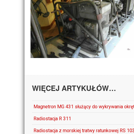
WIĘCEJ ARTYKUŁÓW…
Magnetron MG 431 służący do wykrywania okr
Radiostacja R 311
Radiostacja z morskiej tratwy ratunkowej RS 1