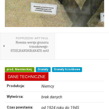
POPRZEDNI ARTYKUŁ
Nowsza wersja granatu
trzonkowego-
STIELHANDGRANATE m43
prod. Niemieckiej
Granaty
Granaty trzonkowe
DANE TECHNICZNE
Produkcja:
Niemcy
Wytwórca:
brak danych
Czas powstania:
od 1924 roku do 1945