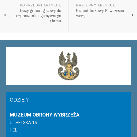
POPRZEDNI ARTYKUŁ
NASTĘPNY ARTYKUŁ
Duży granat gazowy do
Granat hukowy P1 wczesna
rozpraszania agresywnego
wersja
tłumu
GDZIE ?
MUZEUM OBRONY WYBRZEŻA
UL.HELSKA 16
HEL