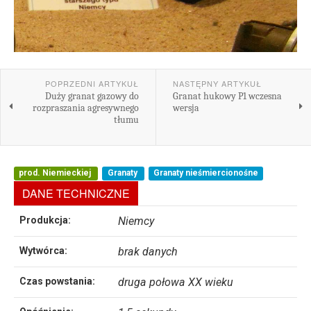
POPRZEDNI ARTYKUŁ
NASTĘPNY ARTYKUŁ
Duży granat gazowy do
Granat hukowy P1 wczesna
rozpraszania agresywnego
wersja
tłumu
prod. Niemieckiej
Granaty
Granaty nieśmiercionośne
DANE TECHNICZNE
Produkcja:
Niemcy
Wytwórca:
brak danych
Czas powstania:
druga połowa XX wieku