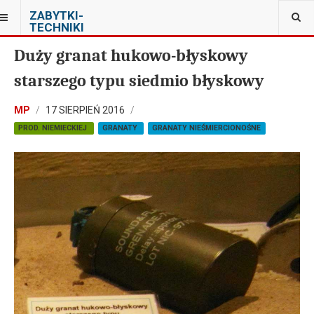
JESTEŚ TUTAJ:
ZABYTKI-
MUZEUM OBRONY WYBRZEŻA W HELU
TECHNIKI
Duży granat hukowo-błyskowy
starszego typu siedmio błyskowy
MP
17 SIERPIEŃ 2016
PROD. NIEMIECKIEJ
GRANATY
GRANATY NIEŚMIERCIONOŚNE