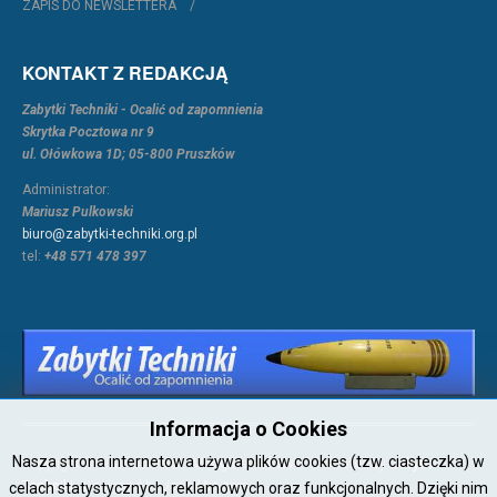
ZAPIS DO NEWSLETTERA
KONTAKT Z REDAKCJĄ
Zabytki Techniki - Ocalić od zapomnienia
Skrytka Pocztowa nr 9
ul. Ołówkowa 1D; 05-800 Pruszków
Administrator:
Mariusz Pulkowski
biuro@zabytki-techniki.org.pl
tel:
+48 571 478 397
Informacja o Cookies
Nasza strona internetowa używa plików cookies (tzw. ciasteczka) w
Copyright © 2026 Joomla!. All Rights Reserved. Powered by
Zabytki-
Techniki
- Designed by JoomlArt.com.
celach statystycznych, reklamowych oraz funkcjonalnych. Dzięki nim