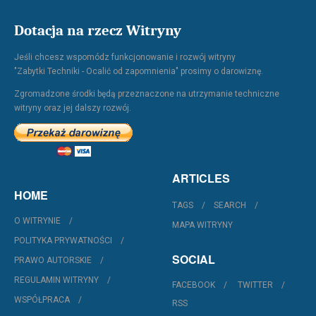
Dotacja na rzecz Witryny
Jeśli chcesz wspomódz funkcjonowanie i rozwój witryny
"Zabytki Techniki - Ocalić od zapomnienia" prosimy o darowiznę.
Zgromadzone środki będą przeznaczone na utrzymanie techniczne
witryny oraz jej dalszy rozwój.
ARTICLES
HOME
TAGS
SEARCH
O WITRYNIE
MAPA WITRYNY
POLITYKA PRYWATNOŚCI
SOCIAL
PRAWO AUTORSKIE
REGULAMIN WITRYNY
FACEBOOK
TWITTER
WSPÓŁPRACA
RSS