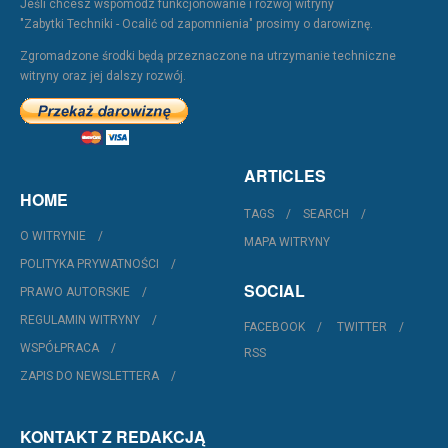
Jeśli chcesz wspomódz funkcjonowanie i rozwój witryny
"Zabytki Techniki - Ocalić od zapomnienia" prosimy o darowiznę.
Zgromadzone środki będą przeznaczone na utrzymanie techniczne
witryny oraz jej dalszy rozwój.
ARTICLES
HOME
TAGS
SEARCH
O WITRYNIE
MAPA WITRYNY
POLITYKA PRYWATNOŚCI
SOCIAL
PRAWO AUTORSKIE
REGULAMIN WITRYNY
FACEBOOK
TWITTER
WSPÓŁPRACA
RSS
ZAPIS DO NEWSLETTERA
KONTAKT Z REDAKCJĄ