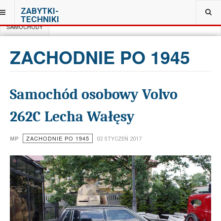
JESTEŚ TUTAJ:
ZABYTKI-
MUZEUM TECHNIKI I MOTORYZACJI W OTRĘBUSACH
TECHNIKI
SAMOCHODY
ZACHODNIE PO 1945
Samochód osobowy Volvo
262C Lecha Wałęsy
ZACHODNIE PO 1945
MP
02 STYCZEŃ 2017