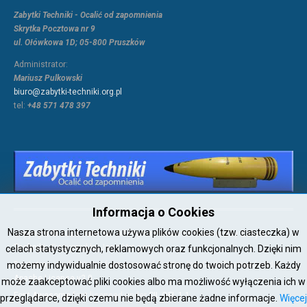
Zabytki Techniki - Ocalić od zapomnienia
Skrytka Pocztowa nr 9
ul. Ołówkowa 1D; 05-800 Pruszków
Administrator:
Mariusz Pulkowski
biuro@zabytki-techniki.org.pl
tel:
+48 571 478 397
Informacja o Cookies
Nasza strona internetowa używa plików cookies (tzw. ciasteczka) w
Copyright © 2026 Joomla!. All Rights Reserved. Powered by
Zabytki-
Techniki
- Designed by JoomlArt.com.
celach statystycznych, reklamowych oraz funkcjonalnych. Dzięki nim
możemy indywidualnie dostosować stronę do twoich potrzeb. Każdy
Bootstrap
is a front-end framework of Twitter, Inc. Code licensed under
Apache License v2.0
.
może zaakceptować pliki cookies albo ma możliwość wyłączenia ich w
Font Awesome
font licensed under
SIL OFL 1.1
.
przeglądarce, dzięki czemu nie będą zbierane żadne informacje.
Więcej