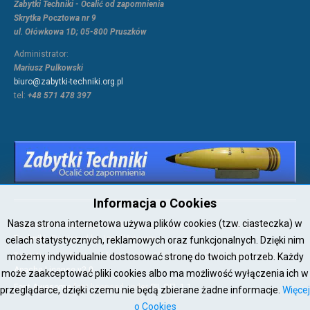
Zabytki Techniki - Ocalić od zapomnienia
Skrytka Pocztowa nr 9
ul. Ołówkowa 1D; 05-800 Pruszków
Administrator:
Mariusz Pulkowski
biuro@zabytki-techniki.org.pl
tel:
+48 571 478 397
Informacja o Cookies
Nasza strona internetowa używa plików cookies (tzw. ciasteczka) w
Copyright © 2026 Joomla!. All Rights Reserved. Powered by
Zabytki-
Techniki
- Designed by JoomlArt.com.
celach statystycznych, reklamowych oraz funkcjonalnych. Dzięki nim
Bootstrap
is a front-end framework of Twitter, Inc. Code licensed under
możemy indywidualnie dostosować stronę do twoich potrzeb. Każdy
Apache License v2.0
.
może zaakceptować pliki cookies albo ma możliwość wyłączenia ich w
Font Awesome
font licensed under
SIL OFL 1.1
.
przeglądarce, dzięki czemu nie będą zbierane żadne informacje.
Więcej
o Cookies