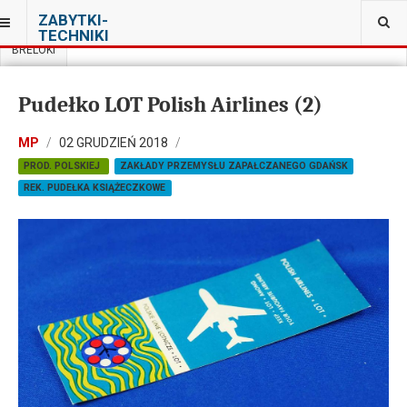
JESTEŚ TUTAJ:
ZABYTKI-
PRYWATNA KOLEKCJA PRL W WARSZAWIE
TECHNIKI
BRELOKI
Pudełko LOT Polish Airlines (2)
MP
02 GRUDZIEŃ 2018
PROD. POLSKIEJ
ZAKŁADY PRZEMYSŁU ZAPAŁCZANEGO GDAŃSK
REK. PUDEŁKA KSIĄŻECZKOWE