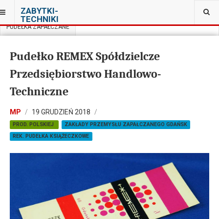
JESTEŚ TUTAJ:
ZABYTKI-
PRYWATNA KOLEKCJA PRL W WARSZAWIE
TECHNIKI
PUDEŁKA ZAPAŁCZANE
Pudełko REMEX Spółdzielcze
Przedsiębiorstwo Handlowo-
Techniczne
MP
19 GRUDZIEŃ 2018
PROD. POLSKIEJ
ZAKŁADY PRZEMYSŁU ZAPAŁCZANEGO GDAŃSK
REK. PUDEŁKA KSIĄŻECZKOWE