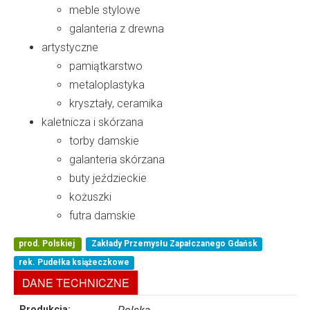
meble stylowe
galanteria z drewna
artystyczne
pamiątkarstwo
metaloplastyka
kryształy, ceramika
kaletnicza i skórzana
torby damskie
galanteria skórzana
buty jeździeckie
kożuszki
futra damskie
prod. Polskiej
Zakłady Przemysłu Zapałczanego Gdańsk
rek. Pudełka książeczkowe
DANE TECHNICZNE
Produkcja: