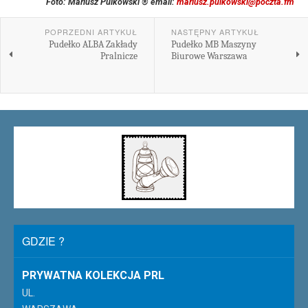
Foto: Mariusz Pulkowski ® email:
mariusz.pulkowski@poczta.fm
POPRZEDNI ARTYKUŁ
NASTĘPNY ARTYKUŁ
Pudełko ALBA Zakłady
Pudełko MB Maszyny
Pralnicze
Biurowe Warszawa
GDZIE ?
PRYWATNA KOLEKCJA PRL
UL.