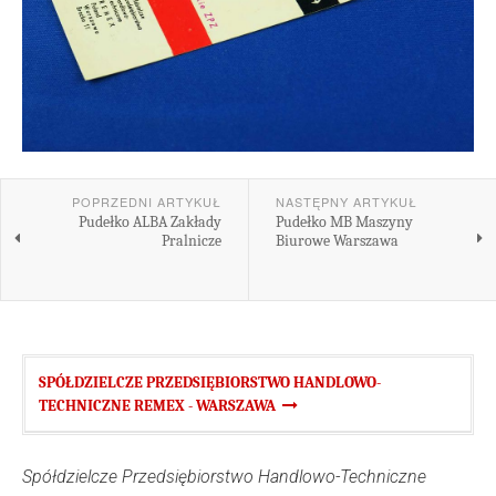
POPRZEDNI ARTYKUŁ
NASTĘPNY ARTYKUŁ
Pudełko ALBA Zakłady
Pudełko MB Maszyny
Pralnicze
Biurowe Warszawa
SPÓŁDZIELCZE PRZEDSIĘBIORSTWO HANDLOWO-
TECHNICZNE REMEX - WARSZAWA
Spółdzielcze Przedsiębiorstwo Handlowo-Techniczne