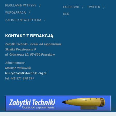
REGULAMIN WITRYNY
FACEBOOK
TWITTER
WSPÓŁPRACA
RSS
ZAPIS DO NEWSLETTERA
KONTAKT Z REDAKCJĄ
Zabytki Techniki - Ocalić od zapomnienia
Skrytka Pocztowa nr 9
ul. Ołówkowa 1D; 05-800 Pruszków
Administrator:
Mariusz Pulkowski
biuro@zabytki-techniki.org.pl
tel:
+48 571 478 397