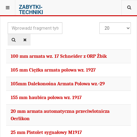
ZABYTKI-
JESTEŚ TUTAJ:
LISTA TAGÓW
TECHNIKI
Wprowadź
Pokaż
fragment
#
tytułu
100 mm armata wz. 17 Schneider z ORP Żbik
105 mm Ciężka armata polowa wz. 1927
105mm Dalekonośna Armata Polowa wz.-29
155 mm haubica polowa wz. 1917
20 mm armata automatyczna przeciwlotnicza
Oerlikon
25 mm Pistolet sygnałowy M1917