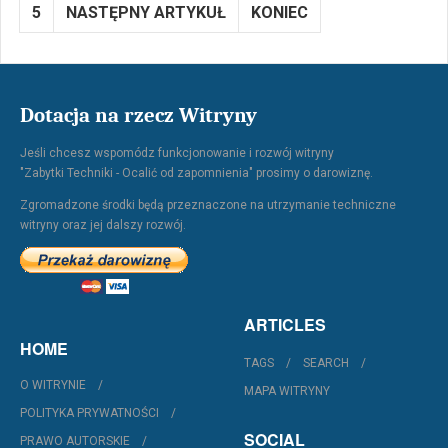
5
NASTĘPNY ARTYKUŁ
KONIEC
Dotacja na rzecz Witryny
Jeśli chcesz wspomódz funkcjonowanie i rozwój witryny
"Zabytki Techniki - Ocalić od zapomnienia" prosimy o darowiznę.
Zgromadzone środki będą przeznaczone na utrzymanie techniczne
witryny oraz jej dalszy rozwój.
ARTICLES
HOME
TAGS
SEARCH
O WITRYNIE
MAPA WITRYNY
POLITYKA PRYWATNOŚCI
SOCIAL
PRAWO AUTORSKIE