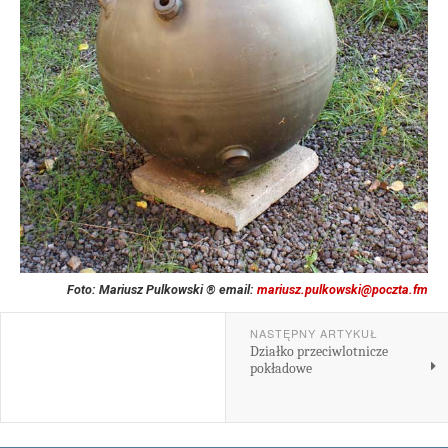
Foto: Mariusz Pulkowski ® email:
mariusz.pulkowski@poczta.fm
NASTĘPNY ARTYKUŁ
Działko przeciwlotnicze
pokładowe