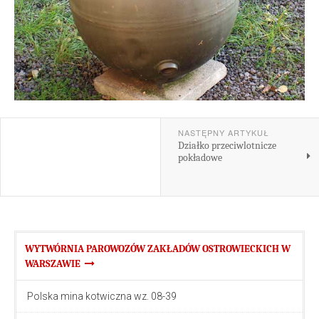
NASTĘPNY ARTYKUŁ
Działko przeciwlotnicze
pokładowe
WYTWÓRNIA PAROWOZÓW ZAKŁADÓW OSTROWIECKICH W
WARSZAWIE
Polska mina kotwiczna wz. 08-39