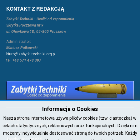
KONTAKT Z REDAKCJĄ
Zabytki Techniki - Ocalić od zapomnienia
Skrytka Pocztowa nr 9
ul. Ołówkowa 1D; 05-800 Pruszków
Administrator:
Mariusz Pulkowski
biuro@zabytki-techniki.org.pl
tel:
+48 571 478 397
Informacja o Cookies
Nasza strona internetowa używa plików cookies (tzw. ciasteczka) w
Copyright © 2026 Joomla!. All Rights Reserved. Powered by
Zabytki-
Techniki
- Designed by JoomlArt.com.
celach statystycznych, reklamowych oraz funkcjonalnych. Dzięki nim
Bootstrap
is a front-end framework of Twitter, Inc. Code licensed under
możemy indywidualnie dostosować stronę do twoich potrzeb. Każdy
Apache License v2.0
.