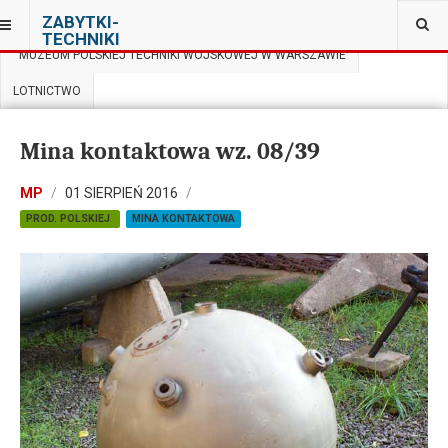
JESTEŚ TUTAJ:
ZABYTKI-
TECHNIKI
MUZEUM POLSKIEJ TECHNIKI WOJSKOWEJ W WARSZAWIE
LOTNICTWO
Mina kontaktowa wz. 08/39
MP
01 SIERPIEŃ 2016
PROD. POLSKIEJ
MINA KONTAKTOWA