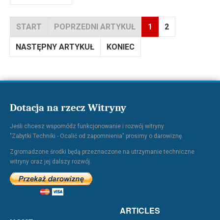
START
POPRZEDNI ARTYKUŁ
1
2
NASTĘPNY ARTYKUŁ
KONIEC
Dotacja na rzecz Witryny
Jeśli chcesz wspomódz funkcjonowanie i rozwój witryny
"Zabytki Techniki - Ocalić od zapomnienia" prosimy o darowiznę.
Zgromadzone środki będą przeznaczone na utrzymanie techniczne
witryny oraz jej dalszy rozwój.
ARTICLES