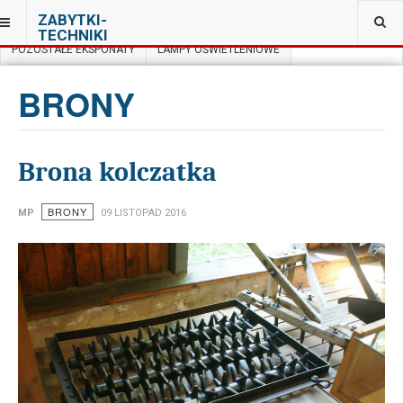
JESTEŚ TUTAJ:
ZABYTKI-
MUZEUM ROLNICTWA IM. KS. KLUKA CIECHANOWCU
TECHNIKI
POZOSTAŁE EKSPONATY
LAMPY OŚWIETLENIOWE
BRONY
Brona kolczatka
BRONY
MP
09 LISTOPAD 2016