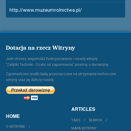
http://www.muzeumrolnictwa.pl/
Dotacja na rzecz Witryny
Jeśli chcesz wspomódz funkcjonowanie i rozwój witryny
"Zabytki Techniki - Ocalić od zapomnienia" prosimy o darowiznę.
Zgromadzone środki będą przeznaczone na utrzymanie techniczne
witryny oraz jej dalszy rozwój.
ARTICLES
HOME
TAGS
SEARCH
O WITRYNIE
MAPA WITRYNY