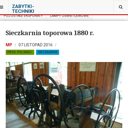
JESTEŚ TUTAJ:
ZABYTKI-
MUZEUM ROLNICTWA IM. KS. KLUKA CIECHANOWCU
TECHNIKI
POZOSTAŁE EKSPONATY
LAMPY OŚWIETLENIOWE
Sieczkarnia toporowa 1880 r.
MP
07 LISTOPAD 2016
PROD. POLSKIEJ
SIECZKARNIE