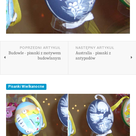
POPRZEDNI ARTYKUŁ
NASTĘPNY ARTYKUŁ
Budowle - pisanki z motywem
Australia - pisanki z
budowlanym
antypodów
Pisanki Wielkanocne