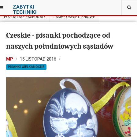
JESTEŚ TUTAJ:
ZABYTKI-
MUZEUM ROLNICTWA IM. KS. KLUKA CIECHANOWCU
TECHNIKI
POZOSTAŁE EKSPONATY
LAMPY OŚWIETLENIOWE
Czeskie - pisanki pochodzące od
naszych południowych sąsiadów
MP
15 LISTOPAD 2016
PISANKI WIELKANOCNE