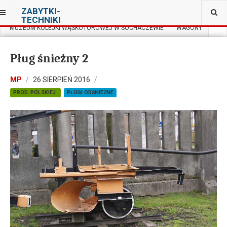
JESTEŚ TUTAJ:
ZABYTKI-
TECHNIKI
MUZEUM KOLEJKI WĄSKOTOROWEJ W SOCHACZEWIE
WAGONY
Pług śnieżny 2
MP
26 SIERPIEŃ 2016
PROD. POLSKIEJ
PŁUGI ODŚNIEŻNE