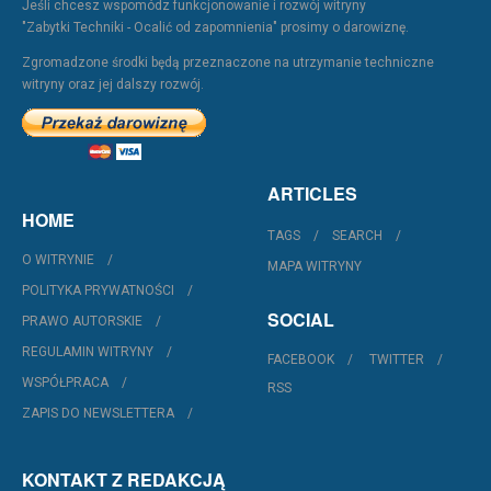
Jeśli chcesz wspomódz funkcjonowanie i rozwój witryny
"Zabytki Techniki - Ocalić od zapomnienia" prosimy o darowiznę.
Zgromadzone środki będą przeznaczone na utrzymanie techniczne
witryny oraz jej dalszy rozwój.
ARTICLES
HOME
TAGS
SEARCH
O WITRYNIE
MAPA WITRYNY
POLITYKA PRYWATNOŚCI
SOCIAL
PRAWO AUTORSKIE
REGULAMIN WITRYNY
FACEBOOK
TWITTER
WSPÓŁPRACA
RSS
ZAPIS DO NEWSLETTERA
KONTAKT Z REDAKCJĄ