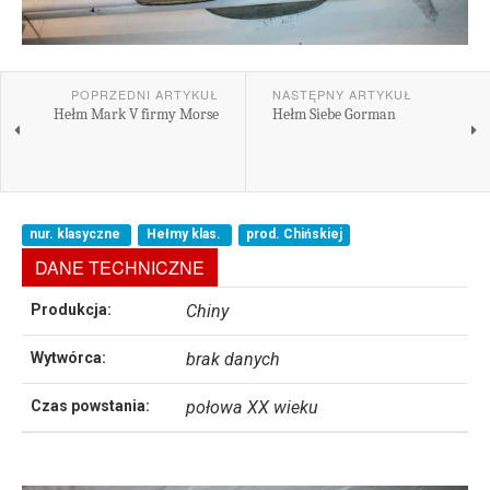
POPRZEDNI ARTYKUŁ
NASTĘPNY ARTYKUŁ
Hełm Mark V firmy Morse
Hełm Siebe Gorman
nur. klasyczne
Hełmy klas.
prod. Chińskiej
DANE TECHNICZNE
Produkcja:
Chiny
Wytwórca:
brak danych
Czas powstania:
połowa XX wieku