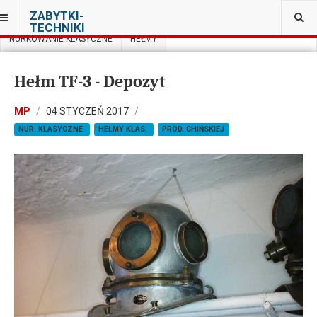
JESTEŚ TUTAJ:
ZABYTKI-
MUZEUM NURKOWANIA W WARSZAWIE
TECHNIKI
NURKOWANIE KLASYCZNE
HEŁMY
Hełm TF-3 - Depozyt
MP
04 STYCZEŃ 2017
NUR. KLASYCZNE
HEŁMY KLAS.
PROD. CHIŃSKIEJ