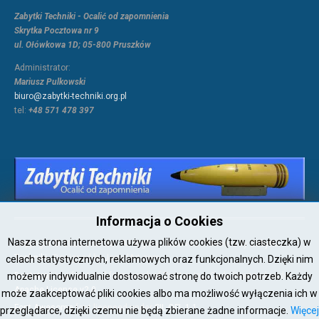
Zabytki Techniki - Ocalić od zapomnienia
Skrytka Pocztowa nr 9
ul. Ołówkowa 1D; 05-800 Pruszków
Administrator:
Mariusz Pulkowski
biuro@zabytki-techniki.org.pl
tel:
+48 571 478 397
Informacja o Cookies
Nasza strona internetowa używa plików cookies (tzw. ciasteczka) w
Copyright © 2026 Joomla!. All Rights Reserved. Powered by
Zabytki-
Techniki
- Designed by JoomlArt.com.
celach statystycznych, reklamowych oraz funkcjonalnych. Dzięki nim
możemy indywidualnie dostosować stronę do twoich potrzeb. Każdy
Bootstrap
is a front-end framework of Twitter, Inc. Code licensed under
Apache License v2.0
.
może zaakceptować pliki cookies albo ma możliwość wyłączenia ich w
Font Awesome
font licensed under
SIL OFL 1.1
.
przeglądarce, dzięki czemu nie będą zbierane żadne informacje.
Więcej