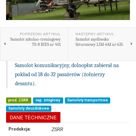
POPRZEDNI ARTYKUŁ
NASTĘPNY ARTYKUŁ
Samolot szkolno-treningowy
Samolot myśliwsko
TS-8 BIES nr 401
Szturmowy LIM-6M nr 635
Samolot komunikacyjny, dolnopłat zabierał na
pokład od 18 do 32 pasażerów (żołnierzy
desantu).
prod. ZSRR
nap. śmigłowy
Samoloty transportowe
Samoloty dwusilnikowe
DANE TECHNICZNE
Produkcja:
ZSRR