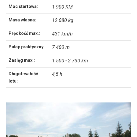
Moc startowa:
1 900 KM
Masa własna:
12 080 kg
Prędkość max.:
431 km/h
Pułap praktyczny:
7 400 m
Zasięg max.:
1 500 - 2 730 km
Długotrwałość
4,5 h
lotu: