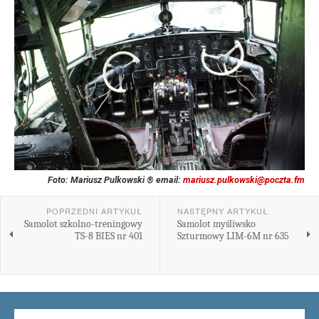
Foto: Mariusz Pulkowski ® email:
mariusz.pulkowski@poczta.fm
POPRZEDNI ARTYKUŁ
NASTĘPNY ARTYKUŁ
Samolot szkolno-treningowy
Samolot myśliwsko
TS-8 BIES nr 401
Szturmowy LIM-6M nr 635