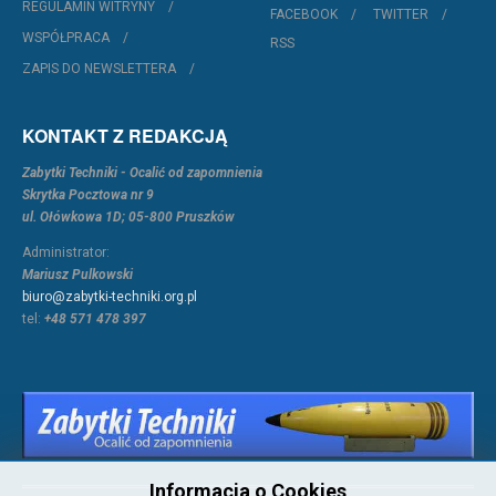
REGULAMIN WITRYNY
FACEBOOK
TWITTER
WSPÓŁPRACA
RSS
ZAPIS DO NEWSLETTERA
KONTAKT Z REDAKCJĄ
Zabytki Techniki - Ocalić od zapomnienia
Skrytka Pocztowa nr 9
ul. Ołówkowa 1D; 05-800 Pruszków
Administrator:
Mariusz Pulkowski
biuro@zabytki-techniki.org.pl
tel:
+48 571 478 397
Informacja o Cookies