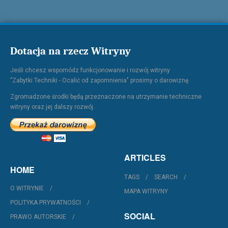
Dotacja na rzecz Witryny
Jeśli chcesz wspomódz funkcjonowanie i rozwój witryny
"Zabytki Techniki - Ocalić od zapomnienia" prosimy o darowiznę.
Zgromadzone środki będą przeznaczone na utrzymanie techniczne
witryny oraz jej dalszy rozwój.
ARTICLES
HOME
TAGS
SEARCH
O WITRYNIE
MAPA WITRYNY
POLITYKA PRYWATNOŚCI
SOCIAL
PRAWO AUTORSKIE