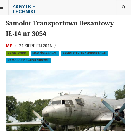
JESTEŚ TUTAJ:
ZABYTKI-
MUZEUM ORŁA BIAŁEGO W SKARŻYSKU-KAMIENNEJ
TECHNIKI
Samolot Transportowo Desantowy
IŁ-14 nr 3054
MP
21 SIERPIEŃ 2016
PROD. ZSRR
NAP. ŚMIGŁOWY
SAMOLOTY TRANSPORTOWE
SAMOLOTY DWUSILNIKOWE