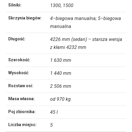
Silniki:
1300, 1500
Skrzynia biegów:
4–biegowa manualna; 5–biegowa
manualna
Długość:
4226 mm (sedan) – starsza wersja
z kłami 4232 mm
Szerokość:
1 630 mm
Wysokość:
1 440 mm
Rozstaw osi:
2 506 mm
Masa własna:
od 970 kg
Poj zbiornika:
45 l
Liczba miejsc:
5