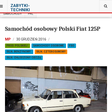
JESTEŚ TUTAJ:
ZABYTKI-
MUZEUM TECHNIKI I MOTORYZACJI W OTRĘBUSACH
TECHNIKI
SAMOCHODY
PRL
Samochód osobowy Polski Fiat 125P
MP
30 GRUDZIEŃ 2016
PROD. POLSKIEJ
SAMOCHODY OSOBOWE
FSO
SILN. BENZYNOWY
SILN. CZTEROSUWOWY
SILN. CHŁODZONY CIECZĄ