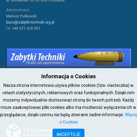
ul. Ołówkowa 1D; 05-800 Pruszków
Administrator:
Mariusz Pulkowski
biuro@zabytki-techniki.org.pl
tel:
+48 571 478 397
Informacja o Cookies
Nasza strona internetowa używa plików cookies (tzw. ciasteczka) w
Copyright © 2026 Joomla!. All Rights Reserved. Powered by
Zabytki-
Techniki
- Designed by JoomlArt.com.
celach statystycznych, reklamowych oraz funkcjonalnych. Dzięki nim
Bootstrap
is a front-end framework of Twitter, Inc. Code licensed under
możemy indywidualnie dostosować stronę do twoich potrzeb. Każdy
Apache License v2.0
.
może zaakceptować pliki cookies albo ma możliwość wyłączenia ich w
Font Awesome
font licensed under
SIL OFL 1.1
.
przeglądarce, dzięki czemu nie będą zbierane żadne informacje.
Więcej
o Cookies
AKCEPTUJE